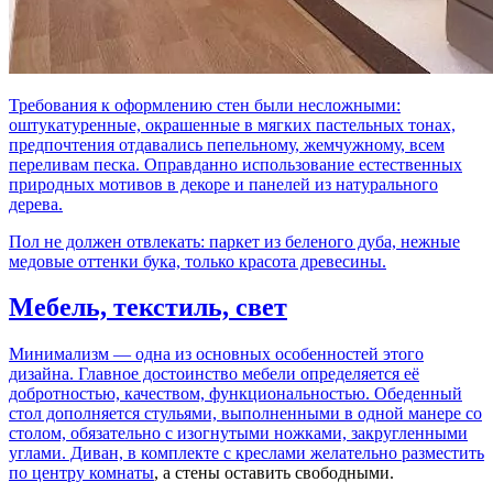
Требования к оформлению стен были несложными:
оштукатуренные, окрашенные в мягких пастельных тонах,
предпочтения отдавались пепельному, жемчужному, всем
переливам песка. Оправданно использование естественных
природных мотивов в декоре и панелей из натурального
дерева.
Пол не должен отвлекать: паркет из беленого дуба, нежные
медовые оттенки бука, только красота древесины.
Мебель, текстиль, свет
Минимализм — одна из основных особенностей этого
дизайна. Главное достоинство мебели определяется её
добротностью, качеством, функциональностью. Обеденный
стол дополняется стульями, выполненными в одной манере со
столом, обязательно с изогнутыми ножками, закругленными
углами. Диван, в комплекте с креслами желательно разместить
по центру
комнаты
, а стены оставить свободными.