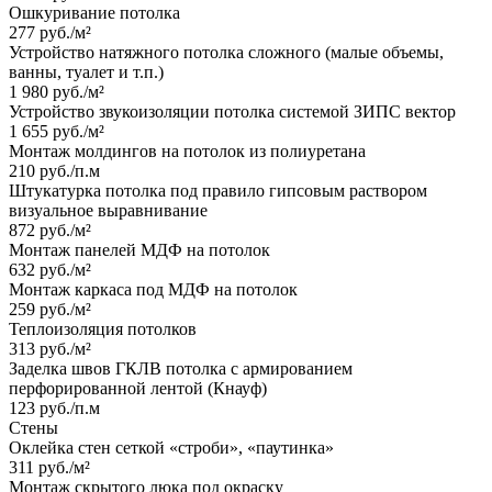
Ошкуривание потолка
277 руб./м²
Устройство натяжного потолка сложного (малые объемы,
ванны, туалет и т.п.)
1 980 руб./м²
Устройство звукоизоляции потолка системой ЗИПС вектор
1 655 руб./м²
Монтаж молдингов на потолок из полиуретана
210 руб./п.м
Штукатурка потолка под правило гипсовым раствором
визуальное выравнивание
872 руб./м²
Монтаж панелей МДФ на потолок
632 руб./м²
Монтаж каркаса под МДФ на потолок
259 руб./м²
Теплоизоляция потолков
313 руб./м²
Заделка швов ГКЛВ потолка с армированием
перфорированной лентой (Кнауф)
123 руб./п.м
Стены
Оклейка стен сеткой «строби», «паутинка»
311 руб./м²
Монтаж скрытого люка под окраску