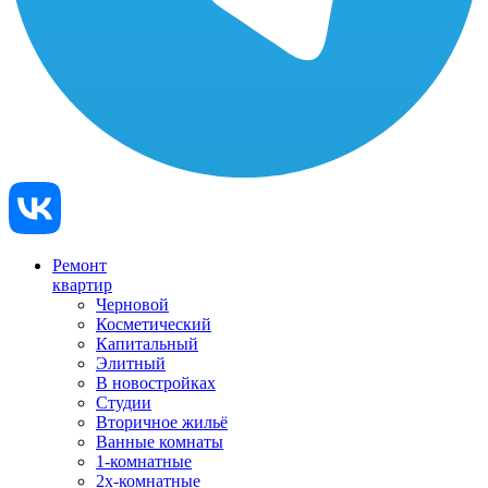
Ремонт
квартир
Черновой
Косметический
Капитальный
Элитный
В новостройках
Студии
Вторичное жильё
Ванные комнаты
1-комнатные
2х-комнатные