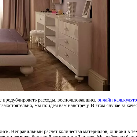
е продублировать расходы, воспользовавшись
онлайн калькулят
амостоятельно, мы пойдем вам навстречу. В этом случае за каче
иск. Неправильный расчет количества материалов, ошибки в тех
дении ремонта бригадой компании «Ляпота». Мы работаем быстро