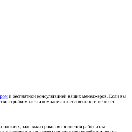
ором
и бесплатной консультацией наших менеджеров. Если вы
ство стройкомплекта компания ответственности не несет.
нологиях, задержки сроков выполнения работ из-за
, качественно, не делаем наценок при колебании цен на